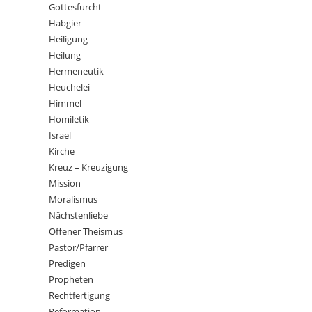
Gottesfurcht
Habgier
Heiligung
Heilung
Hermeneutik
Heuchelei
Himmel
Homiletik
Israel
Kirche
Kreuz – Kreuzigung
Mission
Moralismus
Nächstenliebe
Offener Theismus
Pastor/Pfarrer
Predigen
Propheten
Rechtfertigung
Reformation