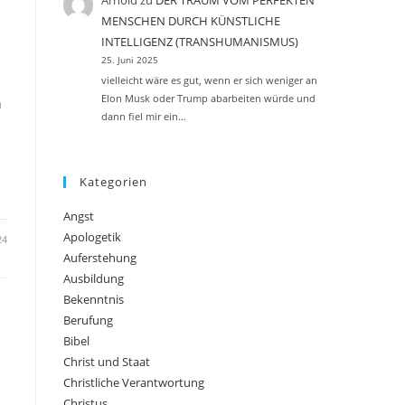
Arnold
zu
DER TRAUM VOM PERFEKTEN
MENSCHEN DURCH KÜNSTLICHE
INTELLIGENZ (TRANSHUMANISMUS)
25. Juni 2025
vielleicht wäre es gut, wenn er sich weniger an
Elon Musk oder Trump abarbeiten würde und
n
dann fiel mir ein…
Kategorien
Angst
Apologetik
24
Auferstehung
Ausbildung
Bekenntnis
Berufung
Bibel
Christ und Staat
Christliche Verantwortung
Christus