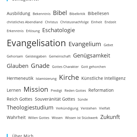
Bibel
Ausbildung
Bibellesen
Bekenntnis
Bibelkritik
christliches Abendland
Christus
Christusnachfolge
Einheit
Endzeit
Eschatologie
Erkenntnis
Erlösung
Evangelisation
Evangelium
Gebet
Genügsamkeit
Gehorsam
Geistesgaben
Gemeinschaft
Gnade
Glauben
Gottes Charakter
Gott gehorchen
Kirche
Hermeneutik
Künstliche Intelligenz
Islamisierung
Mission
Lernen
Reformation
Predigt
Reden Gottes
Reich Gottes
Souveränität Gottes
Sünde
Theologiestudium
Verkündigung
Verstehen
Vielfalt
Zukunft
Wahrheit
Willen Gottes
Wissen
Wissen ist Stückwerk
Über Mich