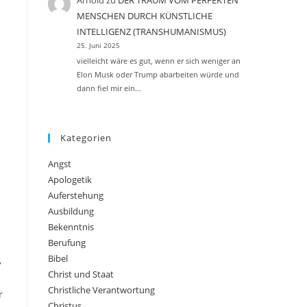
Arnold
zu
DER TRAUM VOM PERFEKTEN
MENSCHEN DURCH KÜNSTLICHE
INTELLIGENZ (TRANSHUMANISMUS)
25. Juni 2025
vielleicht wäre es gut, wenn er sich weniger an
Elon Musk oder Trump abarbeiten würde und
dann fiel mir ein…
e
Kategorien
Angst
Apologetik
Auferstehung
Ausbildung
Bekenntnis
Berufung
Bibel
,
Christ und Staat
Christliche Verantwortung
r
Christus