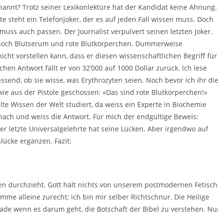
nannt? Trotz seiner Lexikonlektüre hat der Kandidat keine Ahnung.
te steht ein Telefonjoker, der es auf jeden Fall wissen muss. Doch
uss auch passen. Der Journalist verpulvert seinen letzten Joker.
 noch Blutserum und rote Blutkörperchen. Dummerweise
nicht vorstellen kann, dass er diesen wissenschaftlichen Begriff für
chen Antwort fällt er von 32‘000 auf 1000 Dollar zurück. Ich lese
ssend, ob sie wisse, was Erythrozyten seien. Noch bevor ich ihr di
wie aus der Pistole geschossen: «Das sind rote Blutkörperchen!»
lte Wissen der Welt studiert, da weiss ein Experte in Biochemie
nach und weiss die Antwort. Für mich der endgültige Beweis:
er letzte Universalgelehrte hat seine Lücken. Aber irgendwo auf
lücke ergänzen. Fazit:
ten durchzieht. Gott hält nichts von unserem postmodernen Fetisch
me alleine zurecht; ich bin mir selber Richtschnur. Die Heilige
erade wenn es darum geht, die Botschaft der Bibel zu verstehen. Nu