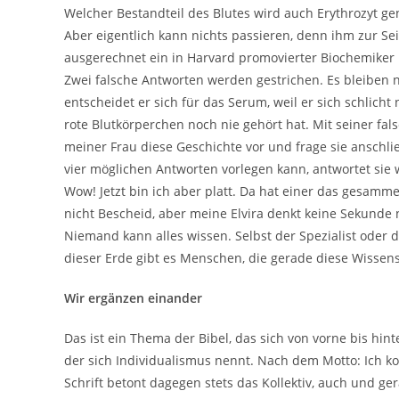
Welcher Bestandteil des Blutes wird auch Erythrozyt ge
Aber eigentlich kann nichts passieren, denn ihm zur Sei
ausgerechnet ein in Harvard promovierter Biochemiker m
Zwei falsche Antworten werden gestrichen. Es bleiben
entscheidet er sich für das Serum, weil er sich schlicht 
rote Blutkörperchen noch nie gehört hat. Mit seiner fals
meiner Frau diese Geschichte vor und frage sie anschlie
vier möglichen Antworten vorlegen kann, antwortet sie 
Wow! Jetzt bin ich aber platt. Da hat einer das gesamme
nicht Bescheid, aber meine Elvira denkt keine Sekunde 
Niemand kann alles wissen. Selbst der Spezialist oder d
dieser Erde gibt es Menschen, die gerade diese Wissens
Wir ergänzen einander
Das ist ein Thema der Bibel, das sich von vorne bis hin
der sich Individualismus nennt. Nach dem Motto: Ich kom
Schrift betont dagegen stets das Kollektiv, auch und g