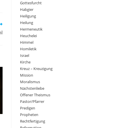
Gottesfurcht
Habgier
Heiligung
Heilung
Hermeneutik
hl
Heuchelei
Himmel
Homiletik
Israel
Kirche
Kreuz – Kreuzigung
Mission
Moralismus
Nächstenliebe
Offener Theismus
Pastor/Pfarrer
Predigen
Propheten
Rechtfertigung
Reformation