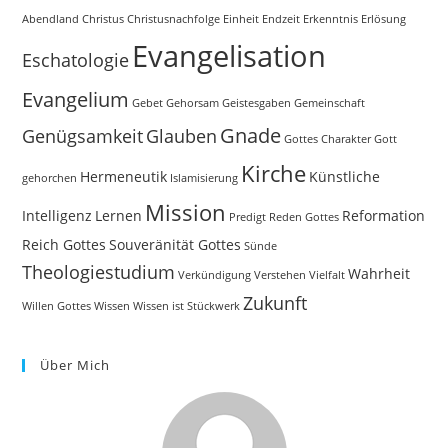
Abendland
Christus
Christusnachfolge
Einheit
Endzeit
Erkenntnis
Erlösung
Evangelisation
Eschatologie
Evangelium
Gebet
Gehorsam
Geistesgaben
Gemeinschaft
Gnade
Genügsamkeit
Glauben
Gottes Charakter
Gott
Kirche
Hermeneutik
Künstliche
gehorchen
Islamisierung
Mission
Intelligenz
Lernen
Reformation
Predigt
Reden Gottes
Reich Gottes
Souveränität Gottes
Sünde
Theologiestudium
Wahrheit
Verkündigung
Verstehen
Vielfalt
Zukunft
Willen Gottes
Wissen
Wissen ist Stückwerk
Über Mich