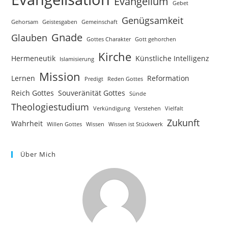
Evangelium
Gebet
Genügsamkeit
Gehorsam
Geistesgaben
Gemeinschaft
Gnade
Glauben
Gottes Charakter
Gott gehorchen
Kirche
Hermeneutik
Künstliche Intelligenz
Islamisierung
Mission
Lernen
Reformation
Predigt
Reden Gottes
Reich Gottes
Souveränität Gottes
Sünde
Theologiestudium
Verkündigung
Verstehen
Vielfalt
Zukunft
Wahrheit
Willen Gottes
Wissen
Wissen ist Stückwerk
Über Mich