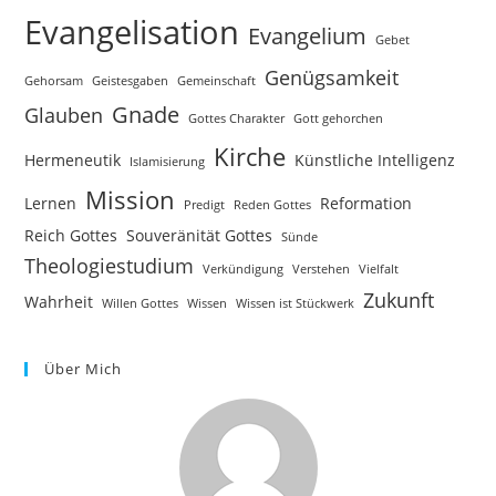
Evangelisation
Evangelium
Gebet
Genügsamkeit
Gehorsam
Geistesgaben
Gemeinschaft
Gnade
Glauben
Gottes Charakter
Gott gehorchen
Kirche
Hermeneutik
Künstliche Intelligenz
Islamisierung
Mission
Lernen
Reformation
Predigt
Reden Gottes
Reich Gottes
Souveränität Gottes
Sünde
Theologiestudium
Verkündigung
Verstehen
Vielfalt
Zukunft
Wahrheit
Willen Gottes
Wissen
Wissen ist Stückwerk
Über Mich