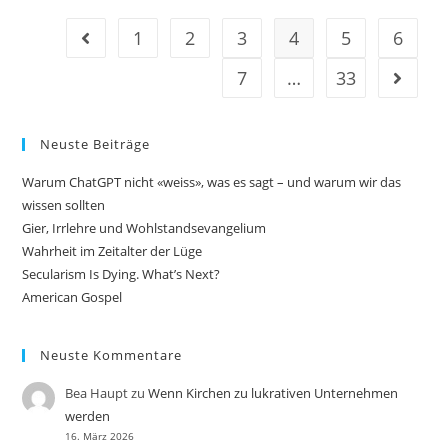
1
2
3
4
5
6
7
…
33
Neuste Beiträge
Warum ChatGPT nicht «weiss», was es sagt – und warum wir das
wissen sollten
Gier, Irrlehre und Wohlstandsevangelium
Wahrheit im Zeitalter der Lüge
Secularism Is Dying. What’s Next?
American Gospel
Neuste Kommentare
Bea Haupt
zu
Wenn Kirchen zu lukrativen Unternehmen
werden
16. März 2026