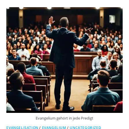
Evangelium gehört in jede Predigt
EVANGELISATION
/
EVANGELIUM
/
UNCATEGORIZED